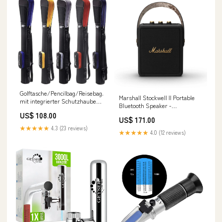
Golftasche/Pencilbag/Reisebag/Rangebag/Pistolbag/Tragebag
Marshall Stockwell II Portable
mit integrierter Schutzhaube
Bluetooth Speaker -
und Aussentas MAN
Black&Brass Stockwell II Home
US$ 108.00
US$ 171.00
Speaker Schwarz und ts
★★★★★
4.3 (23 reviews)
★★★★★
4.0 (12 reviews)