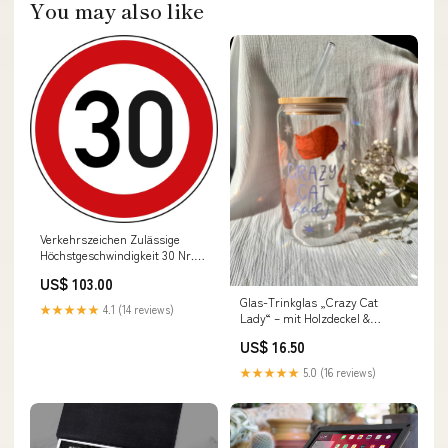
You may also like
Verkehrszeichen Zulässige
Höchstgeschwindigkeit 30 Nr.
274-30 | Ø 420mm, Alu 2mm,
US$ 103.00
RA1 | Original Ver bodensee
Glas-Trinkglas „Crazy Cat
★★★★★
4.1 (14 reviews)
Lady“ – mit Holzdeckel &
Glasstrohhalm Pflanzen Glas
US$ 16.50
★★★★★
5.0 (16 reviews)