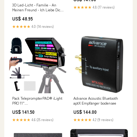
NFC Schutz inkl. edler Gesc
3D Led-Licht - Familie - An
bestseller
★★★★★
4.8 (17 reviews)
Meinen Freund - Ich Liebe Dich
Bis Zum Mond Und Zurück -
US$ 48.95
Deglca12003 man
★★★★★
4.0 (14 reviews)
Pack TeleprompterPAD® iLight
Advance Acoustic Bluetooth
PRO 11"
aptX Empfänger bodensee
v15.0+Fernbedienung+App+Tasche+Klemme+Tech
US$ 141.50
US$ 144.00
Support-100% Alumini ts
★★★★★
4.6 (25 reviews)
★★★★★
4.2 (9 reviews)