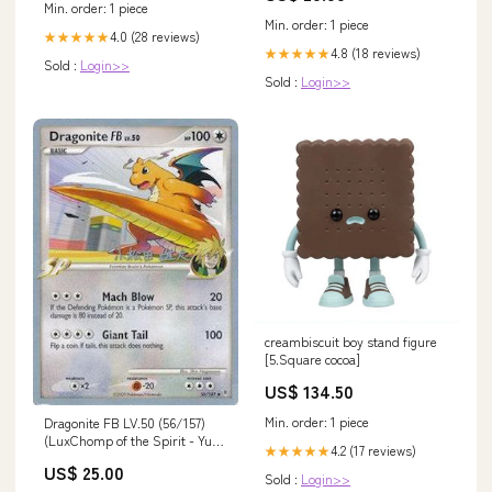
Min. order: 1 piece
Graduation
Min. order: 1 piece
4.0 (28 reviews)
★★★★★
4.8 (18 reviews)
★★★★★
Sold :
Login>>
Sold :
Login>>
creambiscuit boy stand figure
[5.Square cocoa]
US$ 134.50
Min. order: 1 piece
Dragonite FB LV.50 (56/157)
(LuxChomp of the Spirit - Yuta
4.2 (17 reviews)
★★★★★
Komatsuda) [World
US$ 25.00
Championships 2010] SL1
Sold :
Login>>