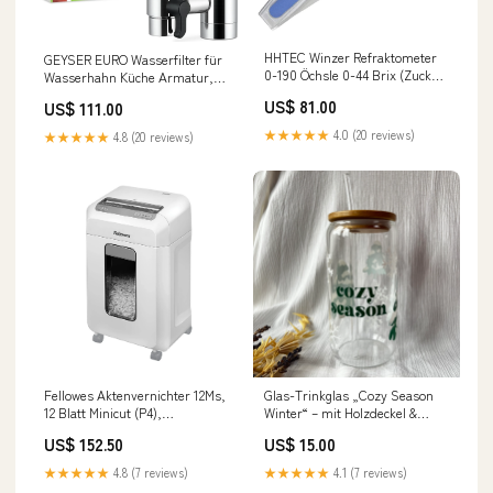
HHTEC Winzer Refraktometer
GEYSER EURO Wasserfilter für
0-190 Öchsle 0-44 Brix (Zucker)
Wasserhahn Küche Armatur,
0-38 KMW Öchslemeter mit
für Leitungswasser mit
US$ 81.00
US$ 111.00
ATC für Messung initial
Karutschen aus einziga cvp_60
★★★★★
4.0 (20 reviews)
★★★★★
4.8 (20 reviews)
Fellowes Aktenvernichter 12Ms,
Glas-Trinkglas „Cozy Season
12 Blatt Minicut (P4),
Winter“ – mit Holzdeckel &
Papierschredder für Büro,
Glasstrohhalm gift for her
US$ 152.50
US$ 15.00
Homeoffice, Schredde
bestseller
★★★★★
4.8 (7 reviews)
★★★★★
4.1 (7 reviews)