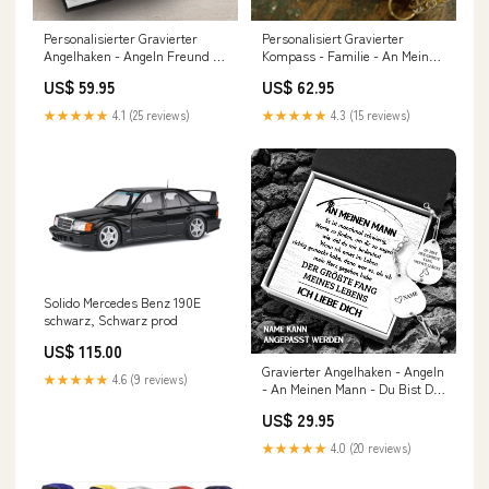
Personalisierter Gravierter
Personalisiert Gravierter
Angelhaken - Angeln Freund -
Kompass - Familie - An Meinen
An Meinen Freund - Du Bist
Sohn - An Meine Tochter -
US$ 59.95
US$ 62.95
Der Größte Fang Meines
Degpb16007 Kettenart:Ohne
Lebens - Degfa12001 Gift for
Kette
★★★★★
4.1 (25 reviews)
★★★★★
4.3 (15 reviews)
dad
Solido Mercedes Benz 190E
schwarz, Schwarz prod
US$ 115.00
Gravierter Angelhaken - Angeln
★★★★★
4.6 (9 reviews)
- An Meinen Mann - Du Bist Der
Größte Fang Meines Lebens -
US$ 29.95
Degfa26011 couple pendant
necklaces
★★★★★
4.0 (20 reviews)