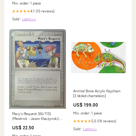
Min. order: 1 piece
4.1 (10 reviews)
★★★★★
Sold :
Login>>
Animal Bone Acrylic Keychain
[3.Veiled chameleon]
US$ 199.00
Min. order: 1 piece
Mary's Request (86/115)
(Mewtrick - Jason Klaczynski)
5.0 (18 reviews)
★★★★★
[World Championships 2006]
US$ 22.50
Friday Night Magic 2008
Sold :
Login>>
Min. order: 1 piece