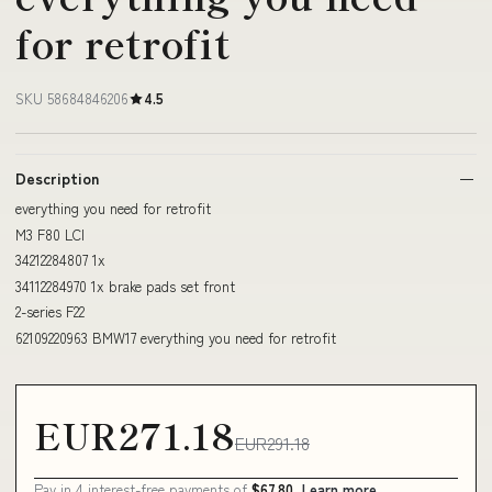
for retrofit
SKU 58684846206
4.5
Description
everything you need for retrofit
M3 F80 LCI
34212284807 1x
34112284970 1x brake pads set front
2-series F22
62109220963 BMW17 everything you need for retrofit
EUR271.18
EUR291.18
Pay in 4 interest-free payments of
$67.80
Learn more