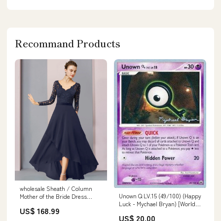
Recommand Products
wholesale Sheath / Column
Unown Q LV.15 (49/100) (Happy
Mother of the Bride Dress
Luck - Mychael Bryan) [World
Wedding Guest Vintage Elegant
US$ 168.99
Championships 2010] XY119
V Neck Asymmetrical Chiffon
US$ 20.00
Lace Long Sleeve with Pleats