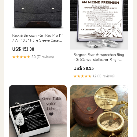
Pack & Smooch Für iPad Pro 11"
/ Air 10.9" Hülle Sleeve Case
100% Wollfilz Pflanzlich
US$ 153.00
Gegerbtes Lede bodensee
Bergsee Paar Versprechen Ring
★★★★★
5.0 (27 reviews)
- Größenverstellbarer Ring -
Familie - An Meine Freundin -
US$ 28.95
Ich Will Bei Allem Dein Letzter
Sein - Degrlj13006
★★★★★
4.2 (13 reviews)
Style:STANDARDKASTEN