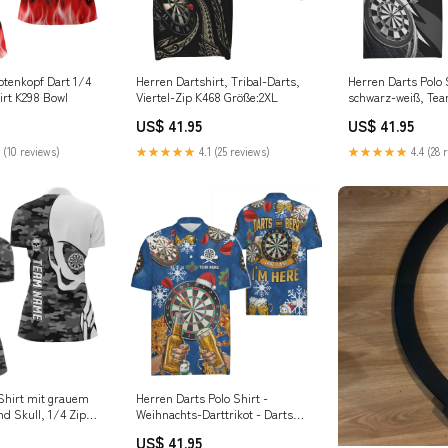
tenkopf Dart 1/4
Herren Dartshirt, Tribal-Darts,
Herren Darts Polo 
rt K298 Bowl
Viertel-Zip K468 Größe:2XL
schwarz-weiß, Tea
O5645 Größe:L
US$ 41.95
US$ 41.95
 (10 reviews)
★★★★★
4.1 (25 reviews)
★★★★★
4.4 (28 
Shirt mit grauem
Herren Darts Polo Shirt -
d Skull, 1/4 Zip
Weihnachts-Darttrikot - Darts
und Bier - Schwarz A617 Größe:M
US$ 41.95