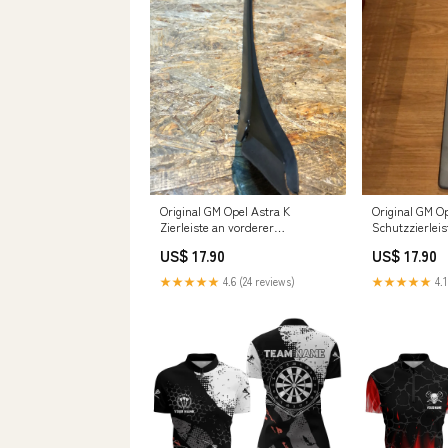
Original GM Opel Astra K
Original GM Op
Zierleiste an vorderer
Schutzzierleis
Windschutzscheibe rechts Neu
Neu Triscan
US$ 17.90
US$ 17.90
Giulia
★★★★★
4.6 (24 reviews)
★★★★★
4.1