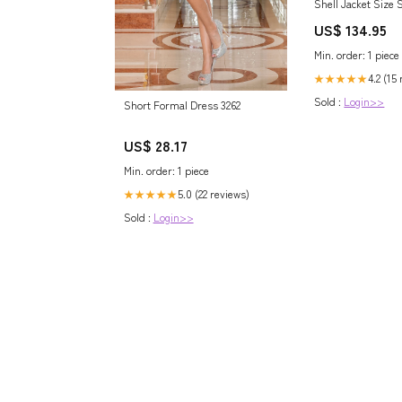
Shell Jacket Size 
US$ 134.95
Min. order: 1 piece
4.2 (15
★★★★★
Sold :
Login>>
Short Formal Dress 3262
US$ 28.17
Min. order: 1 piece
5.0 (22 reviews)
★★★★★
Sold :
Login>>