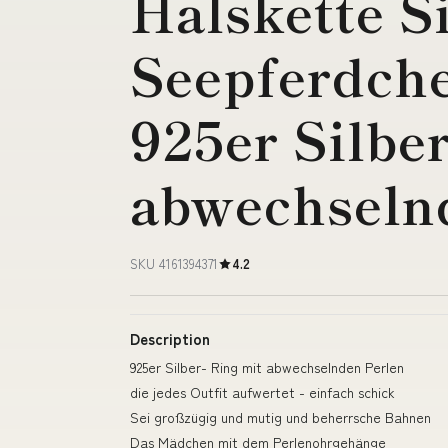
Halskette S
Seepferdch
925er Silbe
abwechseln
SKU 4161394371
4.2
Description
925er Silber- Ring mit abwechselnden Perlen
die jedes Outfit aufwertet - einfach schick
Sei großzügig und mutig und beherrsche Bahnen
Das Mädchen mit dem Perlenohrgehänge