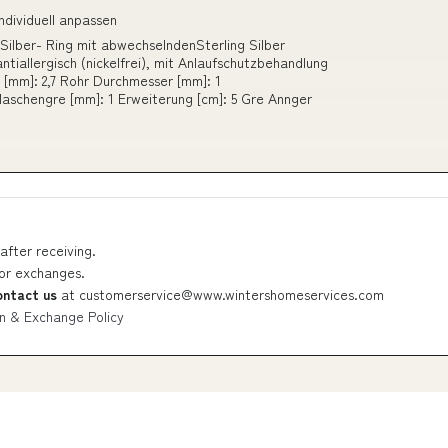
ndividuell anpassen
Silber- Ring mit abwechselndenSterling Silber
iallergisch (nickelfrei), mit Anlaufschutzbehandlung
[mm]: 2,7 Rohr Durchmesser [mm]: 1
aschengre [mm]: 1 Erweiterung [cm]: 5 Gre Annger
after receiving.
 or exchanges.
ontact us
at
customerservice@www.wintershomeservices.com
n & Exchange Policy