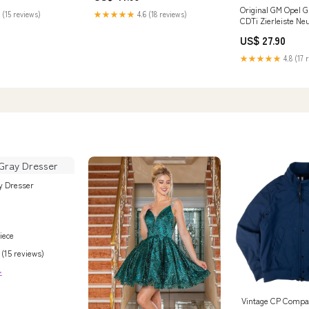
Original GM Opel G
 (15 reviews)
★★★★★
4.6 (18 reviews)
CDTi Zierleiste N
US$ 27.90
★★★★★
4.8 (17 
y Dresser
iece
 (15 reviews)
>
Vintage CP Compa