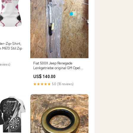
er-Zip-Shirt,
h M673 Stil:Zip
Fiat 500X Jeep Renegade
reviews)
Lenkgetriebe original GM Opel
NEU Endschalldämpfer
US$ 140.00
★★★★★
5.0 (18 reviews)