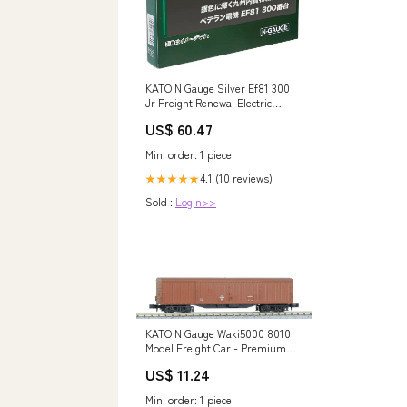
KATO N Gauge Silver Ef81 300
Jr Freight Renewal Electric
Railway Locomotive Model 3067-
US$ 60.47
3 Character_Asuka Langley
Min. order: 1 piece
4.1 (10 reviews)
★★★★★
Sold :
Login>>
KATO N Gauge Waki5000 8010
Model Freight Car - Premium
Quality Railway Toy
US$ 11.24
Features_Binder
Min. order: 1 piece