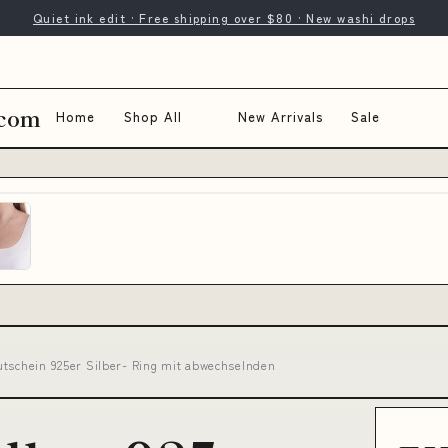
Quiet ink edit · Free shipping over $80 · New washi drops
.com
Home
Shop All
New Arrivals
Sale
utschein 925er Silber- Ring mit abwechselnden