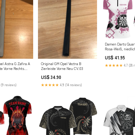
Damen Darts Quart
Rosa-Weiß, niedlic
US$ 41.95
el Astra G Zafira A
Original GM Opel Vectra B
★★★★★
4.7 (28 
te Vorne Rechts
Zierleiste Vorne Neu CV.03
US$ 34.90
 (9 reviews)
★★★★★
4.9 (14 reviews)