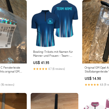
Bowling-Trikots mit Namen für
Männer und Frauen - Team-
Shirts BL2893 Stil:Damen-Zip
US$ 41.95
Original GM Opel A
 C Fensterleiste
★★★★★
4.7 (8 reviews)
Stoßstangenleiste 
hts original GM
Neu Mazda
nsport
US$ 14.90
★★★★★
4.8 (9 r
 (16 reviews)