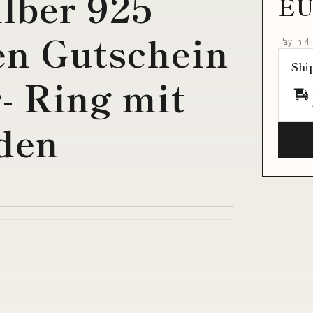
ilber 925
EU
en Gutschein
Pay in 4
Shi
r- Ring mit
den