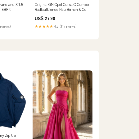
randland X 1.5
Original GM Opel Corsa C Combo
eu EBFK
Radlaufblende Neu Birnen & Co
US$ 27.90
reviews)
★★★★★
4.9 (11 reviews)
ny Zip Up