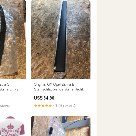
stra G
Original GM Opel Zafira B
Vorne Links
Steinschlagblende Vorne Rechts
Neu Sportstoßdämpfer
US$ 34.90
eviews)
★★★★★
4.9 (15 reviews)