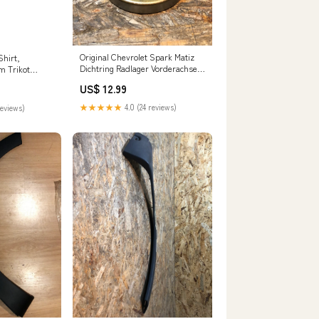
Original Chevrolet Spark Matiz
Shirt,
Dichtring Radlager Vorderachse
m Trikot
Neu Adam
US$ 12.99
★★★★★
4.0 (24 reviews)
reviews)