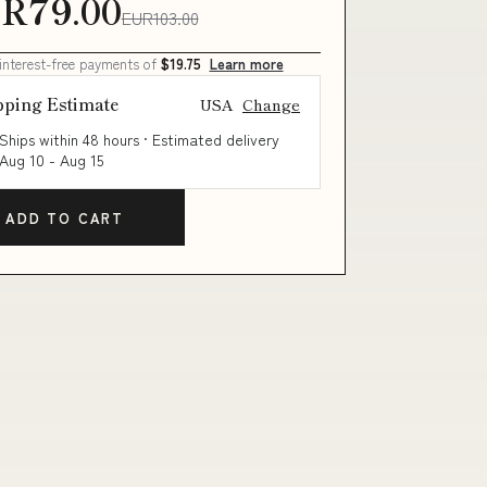
R79.00
EUR103.00
 interest-free payments of
$19.75
Learn more
pping Estimate
USA
Change
Ships within 48 hours · Estimated delivery
Aug 10
-
Aug 15
ADD TO CART