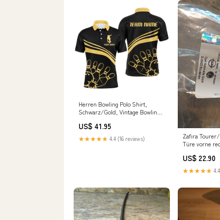
Herren Bowling Polo Shirt,
Schwarz/Gold, Vintage Bowling
Team Liga B791901 Grunge
US$ 41.95
Zafira Tourer/
★★★★★
4.4 (16 reviews)
Türe vorne rec
Opel NEU Tra
US$ 22.90
★★★★★
4.4