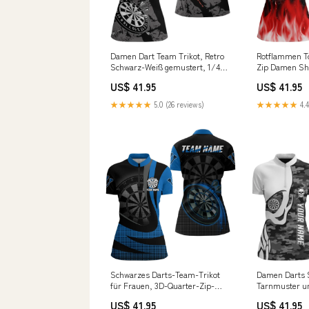
Damen Dart Team Trikot, Retro
Rotflammen To
Schwarz-Weiß gemustert, 1/4
Zip Damen Shi
Zip y5462 Größe:M
US$ 41.95
US$ 41.95
★★★★★
5.0 (26 reviews)
★★★★★
4.4
Schwarzes Darts-Team-Trikot
Damen Darts 
für Frauen, 3D-Quarter-Zip-
Tarnmuster un
Shirt Größe:2XL
M636 S7136
US$ 41.95
US$ 41.95