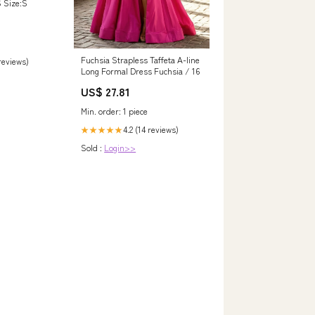
S Size:S
Fuchsia Strapless Taffeta A-line
 reviews)
Long Formal Dress Fuchsia / 16
US$ 27.81
Min. order: 1 piece
4.2 (14 reviews)
★★★★★
Sold :
Login>>