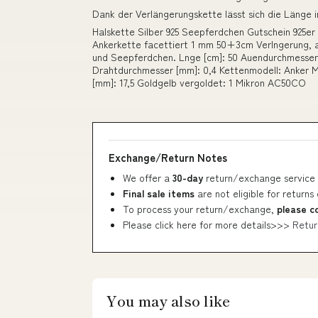
Dank der Verlängerungskette lässt sich die Länge i
Halskette Silber 925 Seepferdchen Gutschein 925er 
Ankerkette facettiert 1 mm 50+3cm Verlngerung, ant
und Seepferdchen. Lnge [cm]: 50 Auendurchmesser 
Drahtdurchmesser [mm]: 0,4 Kettenmodell: Anker M
[mm]: 17,5 Goldgelb vergoldet: 1 Mikron AC50CO
Exchange/Return Notes
We offer a
30-day
return/exchange service 
Final sale items
are not eligible for returns
To process your return/exchange,
please c
Please click here for more details>>>
Retur
You may also like