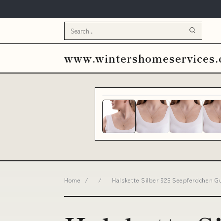
www.wintershomeservices
Home
/
/
Halskette Silber 925 Seepferdchen G