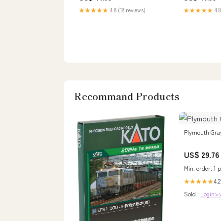
★★★★★
4.8 (18 reviews)
★★★★★
4.8
Recommand Products
Plymouth Gra
US$ 29.76
Min. order: 1 p
4.2
★★★★★
Sold :
Login>