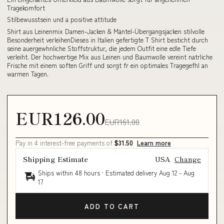
Tragekomfort
Stilbewusstsein und a positive attitude
Shirt aus Leinenmix Damen-Jacken & Mäntel-Übergangsjacken stilvolle
Besonderheit verleihenDieses in Italien gefertigte T Shirt besticht durch
seine auergewhnliche Stoffstruktur, die jedem Outfit eine edle Tiefe
verleiht. Der hochwertige Mix aus Leinen und Baumwolle vereint natrliche
Frische mit einem soften Griff und sorgt fr ein optimales Tragegefhl an
warmen Tagen.
EUR126.00
EUR161.00
Pay in 4 interest-free payments of
$31.50
Learn more
Shipping Estimate
USA
Change
Ships within 48 hours · Estimated delivery
Aug 12
-
Aug
17
ADD TO CART