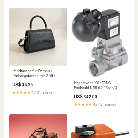
Handtasche für Damen |
Umhängetasche mit Griff |
Schultertasche | Aurelisse
Magnetventil G1/2'' NO
US$ 34.95
Farbe:Schwarz
Edelstahl NBR 0.2-16bar/3-
232psi 24VAC/DC
★★★★★
4.4 (11 reviews)
US$ 342.00
Wasserschlagschutz ATEX 5282
378510
★★★★★
4.7 (19 reviews)
NewCategories/Pneumatics/Air
treatment/FRL/Filter/Filter/Knocks/M
1