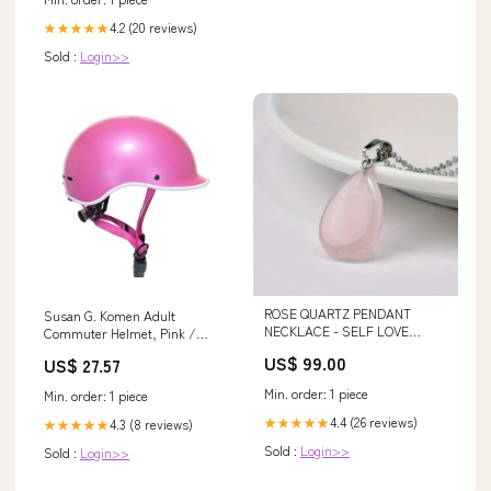
Lid 27.2 dropper
4.2 (20 reviews)
★★★★★
Sold :
Login>>
ROSE QUARTZ PENDANT
Susan G. Komen Adult
NECKLACE - SELF LOVE
Commuter Helmet, Pink /
DRAGONS BLOOD INCENSE
Large
US$ 99.00
US$ 27.57
STICKS
Min. order: 1 piece
Min. order: 1 piece
4.4 (26 reviews)
★★★★★
4.3 (8 reviews)
★★★★★
Sold :
Login>>
Sold :
Login>>