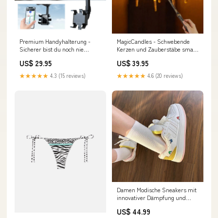
Premium Handyhalterung -
MagicCandles - Schwebende
Sicherer bist du noch nie
Kerzen und Zauberstäbe smart
gefahren! Presenter
device
US$ 29.95
US$ 39.95
★★★★★
4.3 (15 reviews)
★★★★★
4.6 (20 reviews)
Damen Modische Sneakers mit
innovativer Dämpfung und
verspielten Applikationen
US$ 44.99
Glamour