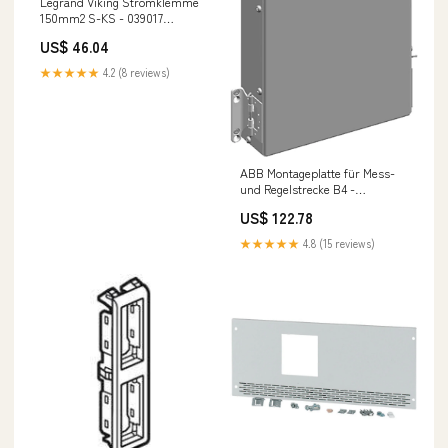
Legrand Viking Stromklemme
150mm2 S-KS - 039017
NewCategories/Electrical and
US$ 46.04
lighting/Voice And
Data/Housing And
★★★★★
4.2 (8 reviews)
Jack/Ethernet Switch
ABB Montageplatte für Mess-
und Regelstrecke B4 -
2CPX065998R9999
US$ 122.78
NewCategories/Pneumatics/Air
treatment/FRL/FRL
★★★★★
4.8 (15 reviews)
unit/Knocks/Futura