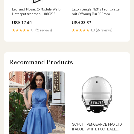
Legrand Mosaic 2-Module Weiß
Eaton Single NZM2 Frontplatte
Unterputzrahmen - 080292
mit Öffnung B=600mm -
NewCategories/Fittings/Threaded
192658
US$ 17.40
US$ 33.87
fitting/2 Connections/Socket
NewCategories/Fittings/Coupling/Cam
Fitting/Steel-Stainless Steel G-
★★★★★
4.1 (28 reviews)
★★★★★
4.3 (25 reviews)
Threads With 60deg Hose Cone
PN575
Recommand Products
SCHUTT VENGEANCE PRO LTD
II ADULT WHITE FOOTBALL
HELMET – Offense-Defense