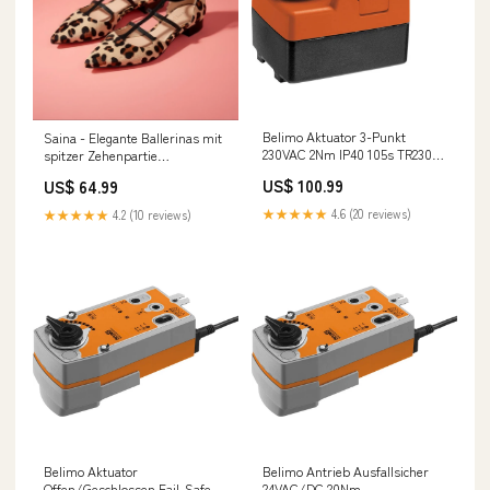
Belimo Aktuator 3-Punkt
Saina - Elegante Ballerinas mit
230VAC 2Nm IP40 105s TR230-3
spitzer Zehenpartie
NewCategories/Electrical and
damenschuhe keilabsatz
US$ 100.99
US$ 64.99
lighting/Industrial Control And
Machine Safety/Industrial
★★★★★
4.6 (20 reviews)
★★★★★
4.2 (10 reviews)
Automation/Plug-In And
Switch Timer/Wall Switch
Timer/Domestic Switching
Devices Timer
Belimo Aktuator
Belimo Antrieb Ausfallsicher
Offen/Geschlossen Fail-Safe
24VAC/DC 20Nm