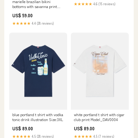
marielle brazilian bikini
★★★★★
4.6 (15 reviews)
bottoms with savanna print
MacroTema_SUEDE
US$ 59.00
★★★★★
4.4 (28 reviews)
blue portland t shirt with vodka
white portland t shirt with cigar
tonic drink illustration Size:3XL
club print Model_DAV0004
US$ 89.00
US$ 89.00
★★★★★
4.5 (28 reviews)
★★★★★
4.5 (7 reviews)