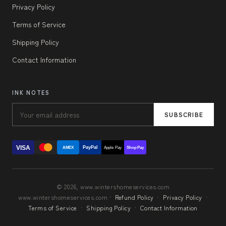
Privacy Policy
Terms of Service
Shipping Policy
Contact Information
INK NOTES
SUBSCRIBE
VISA
PayPal
AMEX
Apple Pay
Shop Pay
© 2026, www.wintershomeservices.com
www.wintershomeservices.com ·
Refund Policy
·
Privacy Policy
·
Terms of Service
·
Shipping Policy
·
Contact Information