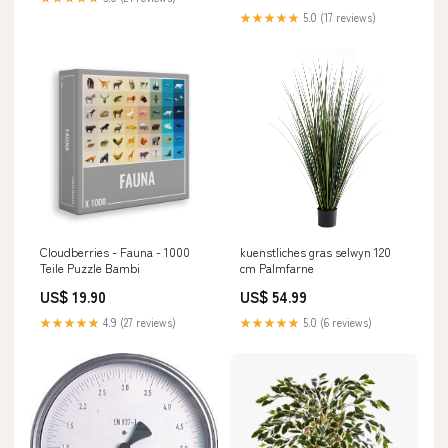
fitting/2 Connections/Double
NewCategories/Apps/Ball
★★★★★
5.0 (17 reviews)
Nipple/Steel-Stainless Steel
valve/Electric/2-Way
JIC-Threads PN310
modulating ball valve
kuenstliches gras selwyn 120
Cloudberries - Fauna - 1000
cm Palmfarne
Teile Puzzle Bambi
US$ 54.99
US$ 19.90
★★★★★
5.0 (6 reviews)
★★★★★
4.9 (27 reviews)