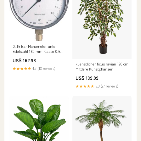
0..16 Bar Manometer unten
Edelstahl 160 mm Klasse 0.6
NewCategories/Fittings/Hose
US$ 162.98
Fitting/Vehicle Fitting/2
kuenstlicher ficus ravian 120 cm
Connections/Raufoss ABC
★★★★★
4.7 (13 reviews)
Mittlere Kunstpflanzen
Assortment
US$ 139.99
★★★★★
5.0 (27 reviews)