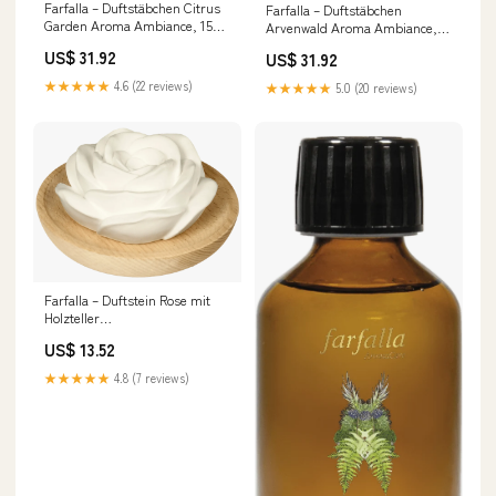
Farfalla – Duftstäbchen Citrus
Farfalla – Duftstäbchen
Garden Aroma Ambiance, 150
Arvenwald Aroma Ambiance,
ml nav_koerper_seifen
150 ml nav_koerper_pflege
US$ 31.92
US$ 31.92
★★★★★
4.6 (22 reviews)
★★★★★
5.0 (20 reviews)
Farfalla – Duftstein Rose mit
Holzteller
nav_duft_schlaf_entspannung
US$ 13.52
★★★★★
4.8 (7 reviews)