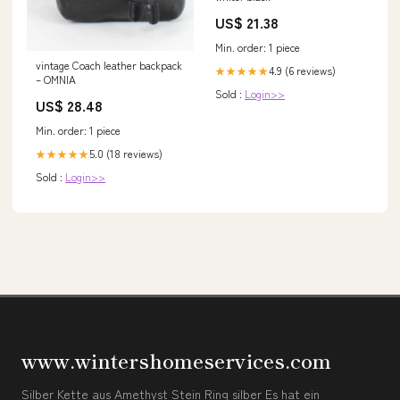
US$ 21.38
Min. order: 1 piece
vintage Coach leather backpack
4.9 (6 reviews)
★★★★★
– OMNIA
Sold :
Login>>
US$ 28.48
Min. order: 1 piece
5.0 (18 reviews)
★★★★★
Sold :
Login>>
www.wintershomeservices.com
Silber Kette aus Amethyst Stein Ring silber Es hat ein