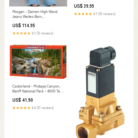
US$ 39.95
Morgan - Damen High Waist
★★★★★
4.1 (10 reviews)
Jeans Weites Bein
Ausgefranster Saum Hellblau
US$ 114.95
W438
★★★★★
4.1 (12 reviews)
Castorland - Mistaya Canyon,
Banff National Park - 4000 Teile
Puz Zebra
US$ 41.90
★★★★★
4.4 (27 reviews)