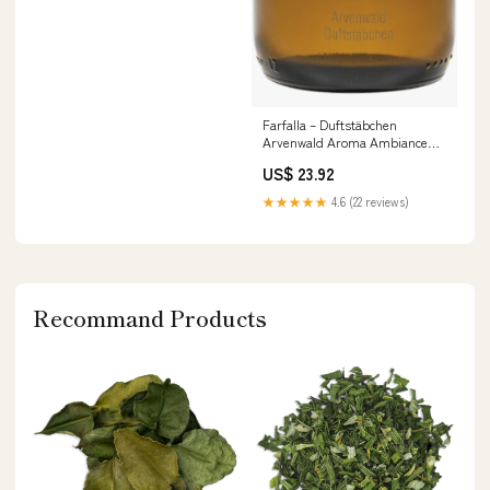
Farfalla – Duftstäbchen
Arvenwald Aroma Ambiance
Nachfüllung, 150 ml
US$ 23.92
nav_koerper_deo_rasur
★★★★★
4.6 (22 reviews)
Recommand Products