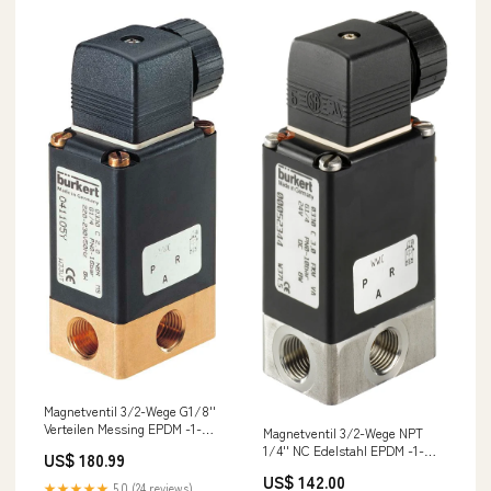
Magnetventil 3/2-Wege G1/8''
Verteilen Messing EPDM -1-
Magnetventil 3/2-Wege NPT
6bar/-15-87psi 24VDC 0330
1/4'' NC Edelstahl EPDM -1-
US$ 180.99
173595
3bar/-15-44psi 24VDC Vakuum
US$ 142.00
NewCategories/Fittings/Threaded
0330 176775
★★★★★
5.0 (24 reviews)