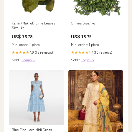
Kaffir (Makrut) Lime Leaves
Chives Size:1kg
Size:1kg
US$ 76.78
US$ 18.75
Min. order: 1 piece
Min. order: 1 piece
4.9 (15 reviews)
4.7 (10 reviews)
★★★★★
★★★★★
Sold :
Login>>
Sold :
Login>>
Blue Fine Lace Midi Dress –