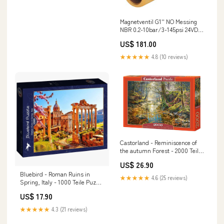
Magnetventil G1'' NO Messing
NBR 0.2-10bar/3-145psi 24VDC
5282 784454
US$ 181.00
NewCategories/Tubes &
hoses/Air & gas/Combustible
★★★★★
4.8 (10 reviews)
Castorland - Reminiscence of
the autumn Forest - 2000 Teile
Puzzl Hersteller:Castorland
US$ 26.90
Bluebird - Roman Ruins in
★★★★★
4.6 (25 reviews)
Spring, Italy - 1000 Teile Puzzle
BF289
US$ 17.90
★★★★★
4.3 (21 reviews)