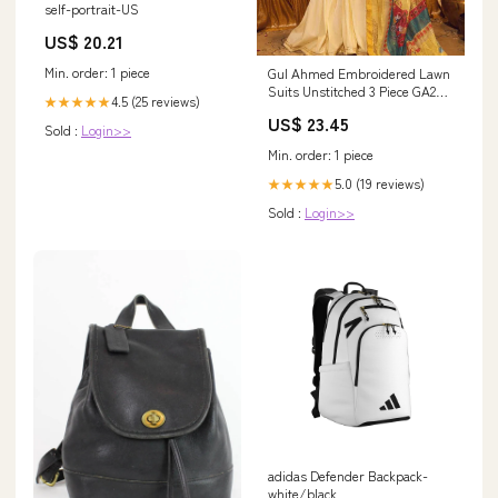
self-portrait-US
US$ 20.21
Min. order: 1 piece
Gul Ahmed Embroidered Lawn
Suits Unstitched 3 Piece GA23F
4.5 (25 reviews)
★★★★★
FE-32043 - Festive Collection
US$ 23.45
14438
Sold :
Login>>
Min. order: 1 piece
5.0 (19 reviews)
★★★★★
Sold :
Login>>
adidas Defender Backpack-
white/black