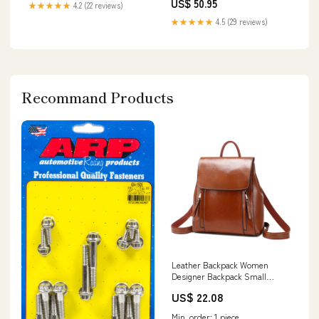
US$ 50.95
★★★★★
4.2 (22 reviews)
Sicherer Passform Größe:35
★★★★★
4.5 (29 reviews)
Recommand Products
Leather Backpack Women
Designer Backpack Small
Backpack Purse Brown
US$ 22.08
Min. order: 1 piece