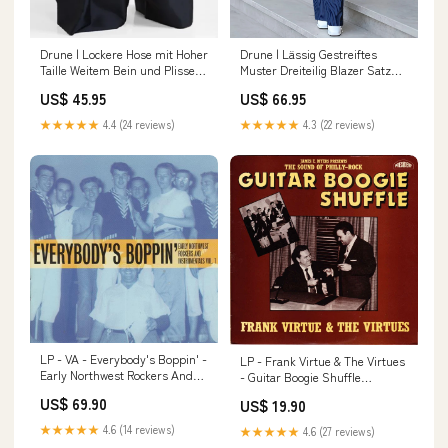
Drune | Lockere Hose mit Hoher
Drune | Lässig Gestreiftes
Taille Weitem Bein und Plissee
Muster Dreiteilig Blazer Satz
Taschen Größe:XL
backless-fashion-swimsuit-
US$ 45.95
US$ 66.95
spaghetti-straps-ai
★★★★★
4.4 (24 reviews)
★★★★★
4.3 (22 reviews)
LP - VA - Everybody's Boppin' -
LP - Frank Virtue & The Virtues
Early Northwest Rockers And
- Guitar Boogie Shuffle
Instrumentals Vol. 1 X-MAS
drringding
US$ 69.90
US$ 19.90
★★★★★
4.6 (14 reviews)
★★★★★
4.6 (27 reviews)