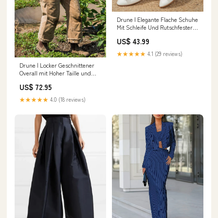
Drune | Elegante Flache Schuhe
Mit Schleife Und Rutschfester
Sohle Für Komfort wool-
US$ 43.99
jackets-ai
★★★★★
4.1 (29 reviews)
Drune | Locker Geschnittener
Overall mit Hoher Taille und
Geraden Hosenbeinen
US$ 72.95
Größe:2XL
★★★★★
4.0 (18 reviews)