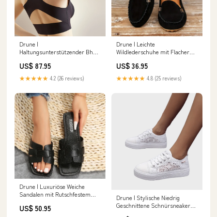
Drune |
Drune | Leichte
Haltungsunterstützender Bh
Wildlederschuhe mit Flacher
mit Kreuzförmigem
Rutschfester Sohle fluffy
US$ 87.95
US$ 36.95
Rückenpanel Zur Ausrichtung
sweaters-ai
Der Wirbelsäule m
★★★★★
4.2 (26 reviews)
★★★★★
4.8 (25 reviews)
Drune | Luxuriöse Weiche
Sandalen mit Rutschfestem
Drune | Stylische Niedrig
Fußbett Jacke Herren
Geschnittene Schnürsneakers
US$ 50.95
mit Seitlichen Details und