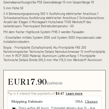
Gewindeanschlussgröße PG9 Gewindelänge 10 mm Gesamtlänge 18
5 mm Höhe 50
3 A Bemessungsspannung 500 V Ausführung elektrischer Anschluss 1
Schraubanschluss Ausführung elektrischer Anschluss 2 Schraubanschluss
Anzahl der Etagen 3 Montageart Hutschiene TH35 Werkstoff des
Isolierkörpers Thermoplast Betriebstemperatur -60
Mit dem fischer Highbond-System FHB II werden Fassaden
- Einschalten mittels System 2000 und System 3000 Impulseinsatz oder
Installationstastern
Bopla - Frontplatte (Schaltschrank) Alu-Frontplatte FAE 200
Notstromspeicher Technische Details Nenndurchmesser 13 mmFrontplatte
1 mm fr RCP 2000 Material: Aluminium Lieferumfang: 1 Frontplatte
Technische Details Breite 206,5 mm Hhe 118,5 mm Werkstoff Aluminium
EUR17.90
EUR50.90
Pay in 4 interest-free payments of
$4.47
Learn more
Shipping Estimate
USA
Change
Ships within 48 hours · Estimated delivery
Aug 10
-
Aug