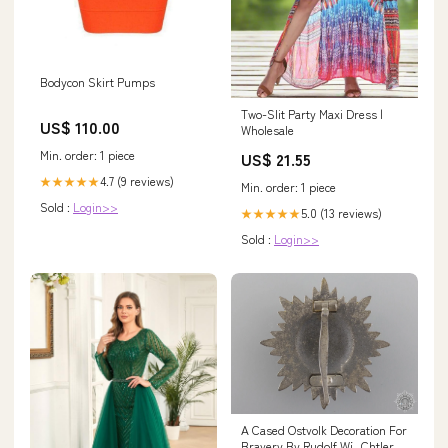
Bodycon Skirt Pumps
Two-Slit Party Maxi Dress |
US$ 110.00
Wholesale
Min. order: 1 piece
US$ 21.55
4.7 (9 reviews)
★★★★★
Min. order: 1 piece
Sold :
Login>>
5.0 (13 reviews)
★★★★★
Sold :
Login>>
A Cased Ostvolk Decoration For
Bravery By Rudolf W¡_Chtler &