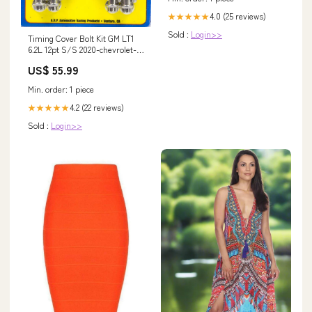
4.0 (25 reviews)
★★★★★
Sold :
Login>>
Timing Cover Bolt Kit GM LT1
6.2L 12pt S/S 2020-chevrolet-
tahoe-esi7917117
US$ 55.99
Min. order: 1 piece
4.2 (22 reviews)
★★★★★
Sold :
Login>>