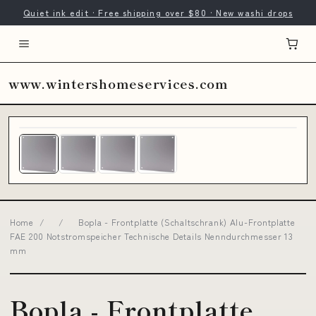
Quiet ink edit · Free shipping over $80 · New washi drops
www.wintershomeservices.com
Home
/
/
Bopla - Frontplatte (Schaltschrank) Alu-Frontplatte
FAE 200 Notstromspeicher Technische Details Nenndurchmesser 13
mm
Bopla - Frontplatte