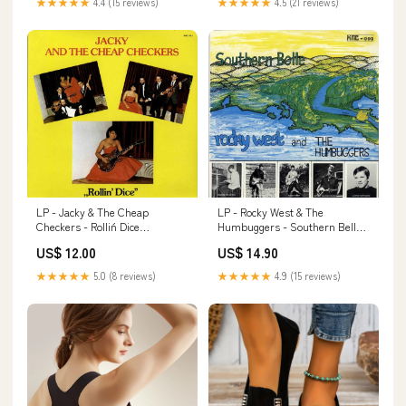
★★★★★
4.4 (15 reviews)
★★★★★
4.5 (21 reviews)
LP - Rocky West & The
LP - Jacky & The Cheap
Humbuggers - Southern Belle
Checkers - Rollin´ Dice
betty boop
ScottyBullock
US$ 14.90
US$ 12.00
★★★★★
4.9 (15 reviews)
★★★★★
5.0 (8 reviews)