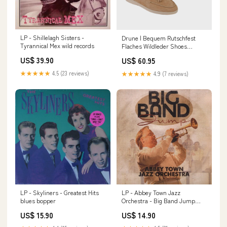
LP - Shillelagh Sisters -
Drune | Bequem Rutschfest
Tyrannical Mex wild records
Flaches Wildleder Shoes
Größe:40
US$ 39.90
US$ 60.95
★★★★★
4.5 (23 reviews)
★★★★★
4.9 (7 reviews)
LP - Skyliners - Greatest Hits
LP - Abbey Town Jazz
blues bopper
Orchestra - Big Band Jump
doowop
US$ 15.90
US$ 14.90