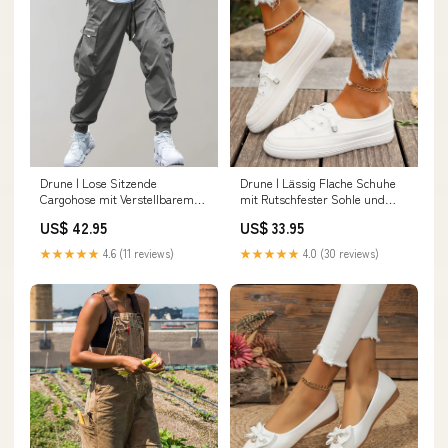
Drune | Lose Sitzende
Drune | Lässig Flache Schuhe
Cargohose mit Verstellbarem
mit Rutschfester Sohle und
Kordelzug und Mehreren
Runder Spitze Wolf Fashion
US$ 42.95
US$ 33.95
Taschen long-womens-coat-ai
★★★★★
4.6 (11 reviews)
★★★★★
4.0 (30 reviews)